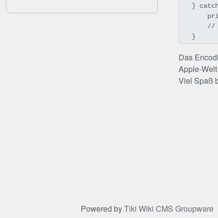
} catch
    print(error)

    // Handle the error

}
Das Encodin
Apple-Welt 
Viel Spaß 
Powered by
Tiki Wiki CMS Groupware