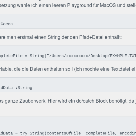
setzung wähle ich einen leeren Playground für MacOS und stel
 Cocoa
iere man erstmal einen String der den Pfad+Datei enthällt:
mpleteFile = String("/Users/xxxxxxxxx/Desktop/EXAMPLE.TX
iable, die die Daten enthalten soll (Ich möchte eine Textdatei e
adData :String
as ganze Zauberwerk. Hier wird ein do/catch Block benötigt, da