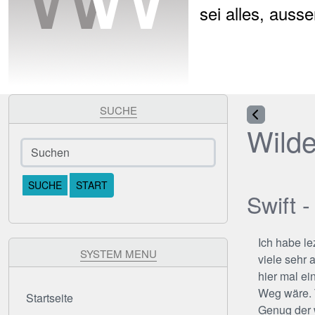
sei alles, auss
SUCHE
Wilde
Find
Swift 
Ich habe le
SYSTEM MENU
viele sehr 
hier mal ei
Weg wäre. T
Startseite
Genug der 