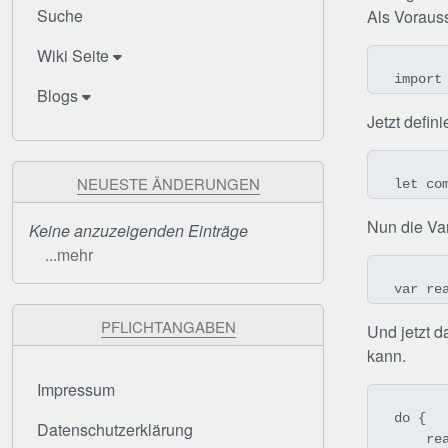
Suche
Als Voraus
Wiki Seite
import
Blogs
Jetzt defin
NEUESTE ÄNDERUNGEN
let co
Nun die Var
Keine anzuzeigenden Einträge
...mehr
var re
PFLICHTANGABEN
Und jetzt d
kann.
Impressum
do {

Datenschutzerklärung
    readData = try String(contentsOfFile: completeFile, encoding: .isoLatin1)
